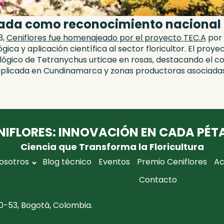
cada como reconocimiento nacional
3,
Ceniflores fue homenajeado por el proyecto TEC.A
por 
gica y aplicación científica al sector floricultor. El pro
lógico de Tetranychus urticae en rosas, destacando el 
 aplicada en Cundinamarca y zonas productoras asociadas
NIFLORES: INNOVACIÓN EN CADA PÉT
Ciencia que Transforma la Floricultura
osotros
Blog técnico
Eventos
Premio Ceniflores
Ac
Contacto
0-53, Bogotá, Colombia.