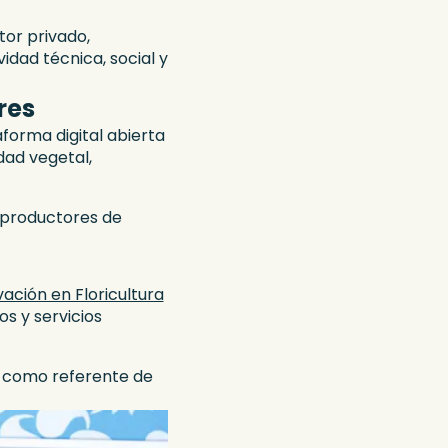
tor privado,
dad técnica, social y
res
aforma digital abierta
dad vegetal,
a productores de
vación en Floricultura
os y servicios
ol como referente de