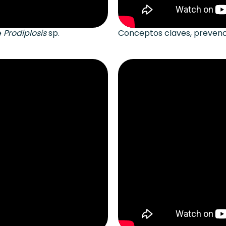
e
Prodiplosis
sp.
Conceptos claves, prevenci