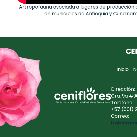
Artropofauna asociada a lugares de producción d
en municipios de Antioquia y Cundina
CE
Inicio
N
Dirección:
Cra. 9a #9
Teléfono:
+57 (601) 
Correo:
hablemos