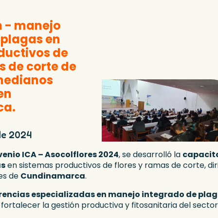
n - manejo
 plagas en
ductivos de
s de corte de
medianos
en
ca.
de 2024
enio ICA – Asocolflores 2024
, se desarrolló la
capacit
as
en sistemas productivos de flores y ramas de corte, di
es de
Cundinamarca
.
rencias especializadas en manejo integrado de pla
ortalecer la gestión productiva y fitosanitaria del sector